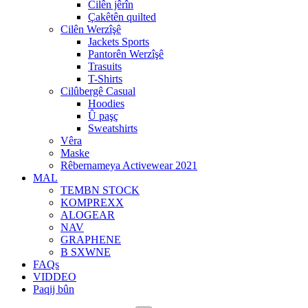
Cilên jêrîn
Çakêtên quilted
Cilên Werzîşê
Jackets Sports
Pantorên Werzîşê
Trasuits
T-Shirts
Cilûbergê Casual
Hoodies
Û paşç
Sweatshirts
Vêra
Maske
Rêbernameya Activewear 2021
MAL
TEMBN STOCK
KOMPREXX
ALOGEAR
NAV
GRAPHENE
B SXWNE
FAQs
VIDDEO
Paqij bûn