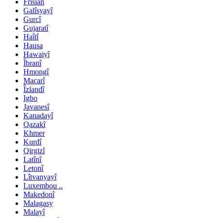
Frisian
Galîsyayî
Gurcî
Gujaratî
Haîtî
Hausa
Hawaiyî
Îbranî
Hmongî
Macarî
Îzlandî
Igbo
Javanesî
Kanadayî
Qazakî
Khmer
Kurdî
Qirgizî
Latînî
Letonî
Lîtvanyayî
Luxembou ..
Makedonî
Malagasy
Malayî