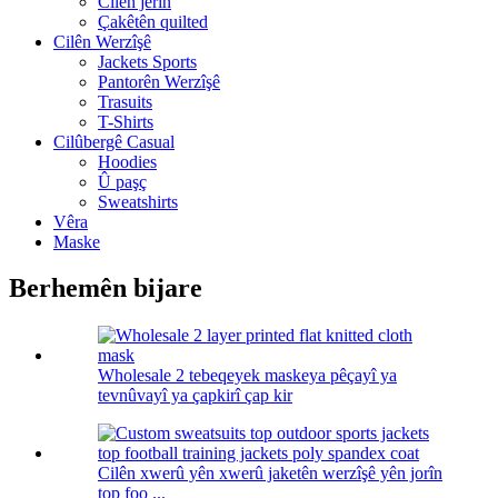
Cilên jêrîn
Çakêtên quilted
Cilên Werzîşê
Jackets Sports
Pantorên Werzîşê
Trasuits
T-Shirts
Cilûbergê Casual
Hoodies
Û paşç
Sweatshirts
Vêra
Maske
Berhemên bijare
Wholesale 2 tebeqeyek maskeya pêçayî ya
tevnûvayî ya çapkirî çap kir
Cilên xwerû yên xwerû jaketên werzîşê yên jorîn
top foo ...