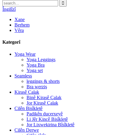
Îngilîzî
Xane
Berhem
Vêra
Kategorî
Yoga Wear
Yoga Leggings
Yoga Bra
Yoga set
Seamless
leggings & shorts
Bra werziş
Kirasê Çalak
Binê Kirasê Çalak
Jor Kirasê Çalak
Cilên Bisîkletê
Padikên duçerxeyê
Li Jêr Kincê Bisîkletê
Jor Lixwekirina Bîsîkletê
Cilên Derwe