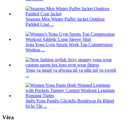
Seasons Men Winter Puffer Jacket Outdoor
Padded Coat ...
Joga Yoga Gym Sports Work Top Compression
Workou ...
Yoga ya strapî ya şêwaza nû ya stîla spî ya xwerû
...
Jinên Yoga Pantên Gûçikên Bendewar ên Bilind
ên bi Tûr ...
Vêra