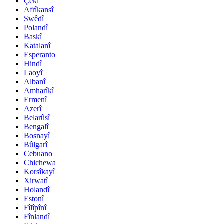
Çekî
Afrîkansî
Swêdî
Polandî
Baskî
Katalanî
Esperanto
Hindî
Laoyî
Albanî
Amharîkî
Ermenî
Azerî
Belarûsî
Bengalî
Bosnayî
Bûlgarî
Cebuano
Chichewa
Korsîkayî
Xirwatî
Holandî
Estonî
Fîlîpînî
Fînlandî