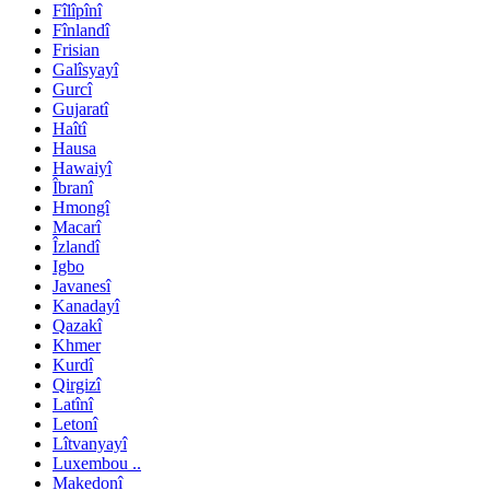
Fîlîpînî
Fînlandî
Frisian
Galîsyayî
Gurcî
Gujaratî
Haîtî
Hausa
Hawaiyî
Îbranî
Hmongî
Macarî
Îzlandî
Igbo
Javanesî
Kanadayî
Qazakî
Khmer
Kurdî
Qirgizî
Latînî
Letonî
Lîtvanyayî
Luxembou ..
Makedonî