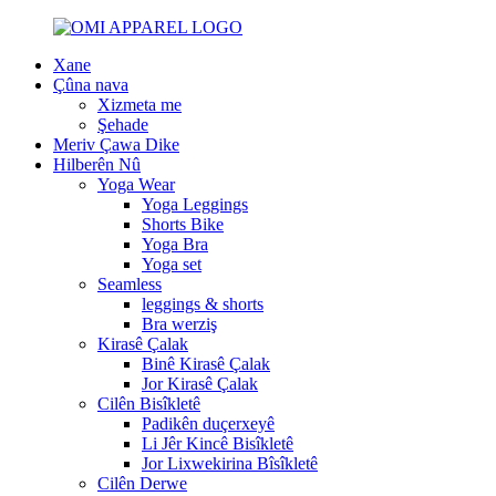
Xane
Çûna nava
Xizmeta me
Şehade
Meriv Çawa Dike
Hilberên Nû
Yoga Wear
Yoga Leggings
Shorts Bike
Yoga Bra
Yoga set
Seamless
leggings & shorts
Bra werziş
Kirasê Çalak
Binê Kirasê Çalak
Jor Kirasê Çalak
Cilên Bisîkletê
Padikên duçerxeyê
Li Jêr Kincê Bisîkletê
Jor Lixwekirina Bîsîkletê
Cilên Derwe