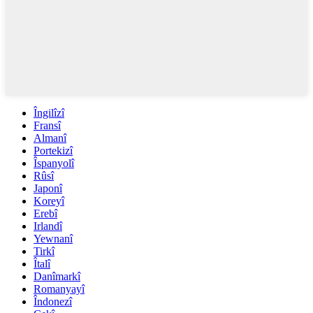
Îngilîzî
Fransî
Almanî
Portekizî
Îspanyolî
Rûsî
Japonî
Koreyî
Erebî
Irlandî
Yewnanî
Tirkî
Îtalî
Danîmarkî
Romanyayî
Îndonezî