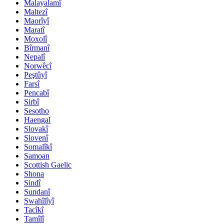
Malayalamî
Maltezî
Maorîyî
Maratî
Moxolî
Bîrmanî
Nepalî
Norwêcî
Peştûyî
Farsî
Pencabî
Sirbî
Sesotho
Haengal
Slovakî
Slovenî
Somalîkî
Samoan
Scottish Gaelic
Shona
Sindî
Sundanî
Swahîlîyî
Tacîkî
Tamîlî