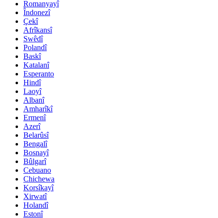
Romanyayî
Îndonezî
Çekî
Afrîkansî
Swêdî
Polandî
Baskî
Katalanî
Esperanto
Hindî
Laoyî
Albanî
Amharîkî
Ermenî
Azerî
Belarûsî
Bengalî
Bosnayî
Bûlgarî
Cebuano
Chichewa
Korsîkayî
Xirwatî
Holandî
Estonî