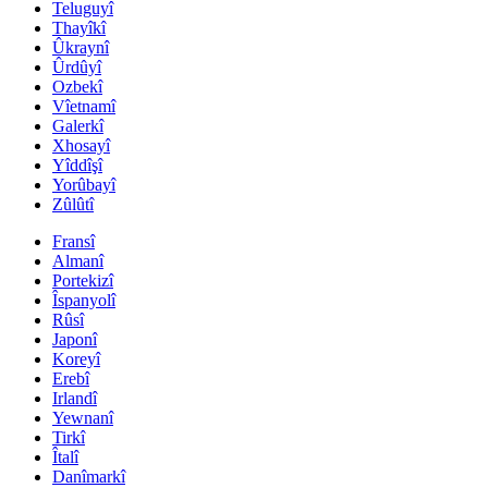
Teluguyî
Thayîkî
Ûkraynî
Ûrdûyî
Ozbekî
Vîetnamî
Galerkî
Xhosayî
Yîddîşî
Yorûbayî
Zûlûtî
Fransî
Almanî
Portekizî
Îspanyolî
Rûsî
Japonî
Koreyî
Erebî
Irlandî
Yewnanî
Tirkî
Îtalî
Danîmarkî