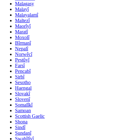
Malagasy
Malayî
Malayalamî
Maltezî
Maorîyî
Maratî
Moxolî
Bîrmanî
Nepalî
Norwêcî
Peştûyî
Farsî
Pencabî
Sirbî
Sesotho
Haengal
Slovakî
Slovenî
Somalîkî
Samoan
Scottish Gaelic
Shona
Sindî
Sundanî
Swahîlîyî