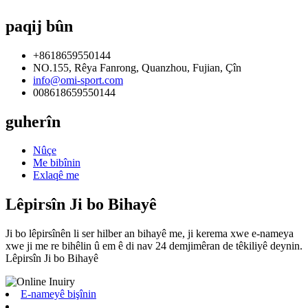
paqij bûn
+8618659550144
NO.155, Rêya Fanrong, Quanzhou, Fujian, Çîn
info@omi-sport.com
008618659550144
guherîn
Nûçe
Me bibînin
Exlaqê me
Lêpirsîn Ji bo Bihayê
Ji bo lêpirsînên li ser hilber an bihayê me, ji kerema xwe e-nameya
xwe ji me re bihêlin û em ê di nav 24 demjimêran de têkiliyê deynin.
Lêpirsîn Ji bo Bihayê
E-nameyê bişînin